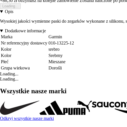
+86,30 zł
otrzymasz na kolejne zamowienie
Zostana naliczone po pot
Loading...
Opis
Wysokiej jakości wymienne paski do zegarków wykonane z silikonu,
Dodatkowe informacje
Marka
Garmin
Nr referencyjny dostawcy
010-13225-12
Kolor
srebro
Kolor
Srebrny
Płeć
Mieszane
Grupa wiekowa
Dorośli
Loading...
Loading...
Wszystkie nasze marki
Odkryj wszystkie nasze marki