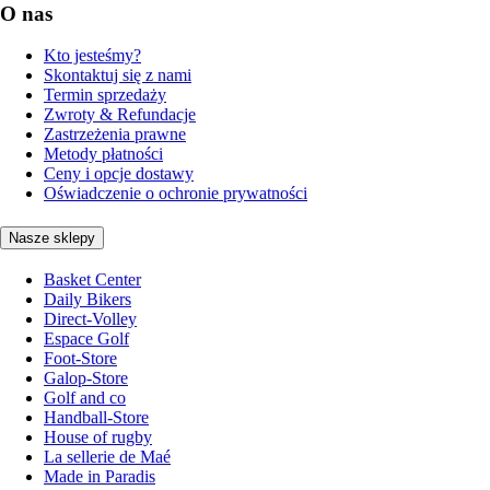
O nas
Kto jesteśmy?
Skontaktuj się z nami
Termin sprzedaży
Zwroty & Refundacje
Zastrzeżenia prawne
Metody płatności
Ceny i opcje dostawy
Oświadczenie o ochronie prywatności
Nasze sklepy
Basket Center
Daily Bikers
Direct-Volley
Espace Golf
Foot-Store
Galop-Store
Golf and co
Handball-Store
House of rugby
La sellerie de Maé
Made in Paradis