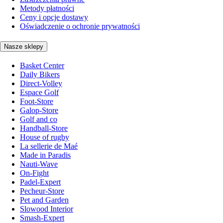
Metody płatności
Ceny i opcje dostawy
Oświadczenie o ochronie prywatności
Nasze sklepy
Basket Center
Daily Bikers
Direct-Volley
Espace Golf
Foot-Store
Galop-Store
Golf and co
Handball-Store
House of rugby
La sellerie de Maé
Made in Paradis
Nauti-Wave
On-Fight
Padel-Expert
Pecheur-Store
Pet and Garden
Slowood Interior
Smash-Expert