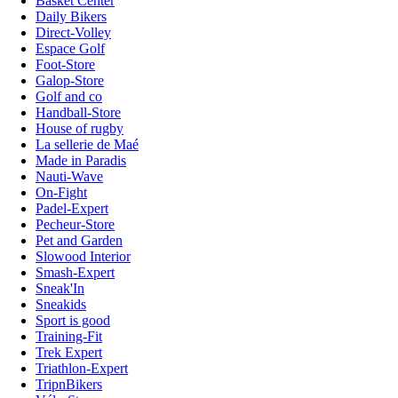
Basket Center
Daily Bikers
Direct-Volley
Espace Golf
Foot-Store
Galop-Store
Golf and co
Handball-Store
House of rugby
La sellerie de Maé
Made in Paradis
Nauti-Wave
On-Fight
Padel-Expert
Pecheur-Store
Pet and Garden
Slowood Interior
Smash-Expert
Sneak'In
Sneakids
Sport is good
Training-Fit
Trek Expert
Triathlon-Expert
TripnBikers