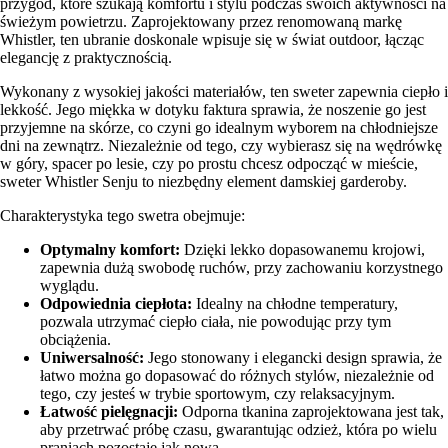
przygód, które szukają komfortu i stylu podczas swoich aktywności na
świeżym powietrzu. Zaprojektowany przez renomowaną markę
Whistler, ten ubranie doskonale wpisuje się w świat outdoor, łącząc
elegancję z praktycznością.
Wykonany z wysokiej jakości materiałów, ten sweter zapewnia ciepło i
lekkość. Jego miękka w dotyku faktura sprawia, że noszenie go jest
przyjemne na skórze, co czyni go idealnym wyborem na chłodniejsze
dni na zewnątrz. Niezależnie od tego, czy wybierasz się na wędrówkę
w góry, spacer po lesie, czy po prostu chcesz odpocząć w mieście,
sweter Whistler Senju to niezbędny element damskiej garderoby.
Charakterystyka tego swetra obejmuje:
Optymalny komfort:
Dzięki lekko dopasowanemu krojowi,
zapewnia dużą swobodę ruchów, przy zachowaniu korzystnego
wyglądu.
Odpowiednia ciepłota:
Idealny na chłodne temperatury,
pozwala utrzymać ciepło ciała, nie powodując przy tym
obciążenia.
Uniwersalność:
Jego stonowany i elegancki design sprawia, że
łatwo można go dopasować do różnych stylów, niezależnie od
tego, czy jesteś w trybie sportowym, czy relaksacyjnym.
Łatwość pielęgnacji:
Odporna tkanina zaprojektowana jest tak,
aby przetrwać próbę czasu, gwarantując odzież, która po wielu
praniach pozostaje jak nowa.