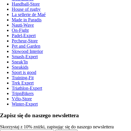
Handball-Store
House of rugby
La sellerie de Maé
Made in Paradis
Nauti-Wave
On-Fight
Padel-Expert
Pecheur-Store
Pet and Garden
Slowood Interior
Smash-Expert
Sneak'In
Sneakids
Sport is good
Training-Fit
Trek Expert
Triathlon-Expert
TripnBikers
Vélo-Store
Winter-Expert
Zapisz się do naszego newslettera
Skorzystaj z 10% zniżki, zapisując się do naszego newslettera