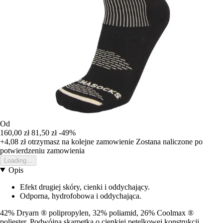
Od
160,00 zł
81,50 zł
-49%
+4,08 zł
otrzymasz na kolejne zamowienie
Zostana naliczone po
potwierdzeniu zamowienia
Loading...
Opis
Efekt drugiej skóry, cienki i oddychający.
Odporna, hydrofobowa i oddychająca.
42% Dryarn ® polipropylen, 32% poliamid, 26% Coolmax ®
poliester. Podwójna skarpetka o cienkiej pętelkowej konstrukcji,