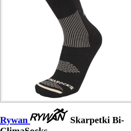
Rywan
Skarpetki Bi-
ClimaSocks