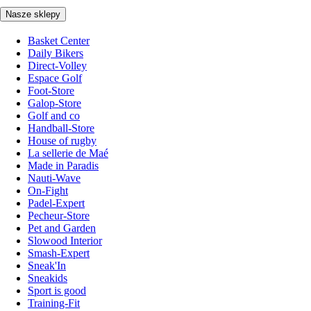
Nasze sklepy
Basket Center
Daily Bikers
Direct-Volley
Espace Golf
Foot-Store
Galop-Store
Golf and co
Handball-Store
House of rugby
La sellerie de Maé
Made in Paradis
Nauti-Wave
On-Fight
Padel-Expert
Pecheur-Store
Pet and Garden
Slowood Interior
Smash-Expert
Sneak'In
Sneakids
Sport is good
Training-Fit