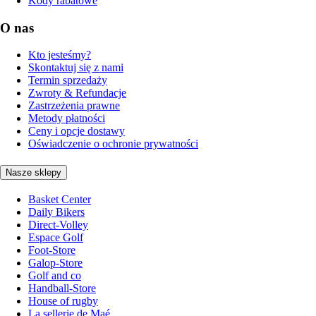
Kody rabatowe
O nas
Kto jesteśmy?
Skontaktuj się z nami
Termin sprzedaży
Zwroty & Refundacje
Zastrzeżenia prawne
Metody płatności
Ceny i opcje dostawy
Oświadczenie o ochronie prywatności
Nasze sklepy
Basket Center
Daily Bikers
Direct-Volley
Espace Golf
Foot-Store
Galop-Store
Golf and co
Handball-Store
House of rugby
La sellerie de Maé