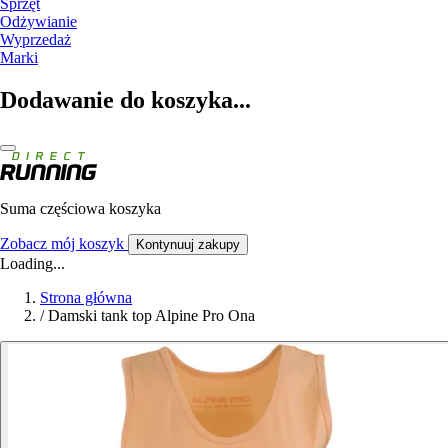
Sprzęt
Odżywianie
Wyprzedaż
Marki
Dodawanie do koszyka...
Suma częściowa koszyka
Zobacz mój koszyk
Kontynuuj zakupy
Loading...
Strona główna
/
Damski tank top Alpine Pro Ona