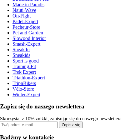
Made in Paradis
Nauti-Wave
On-Fight
Padel-Expert
Pecheur-Store
Pet and Garden
Slowood Interior
Smash-Expert
Sneak'In
Sneakids
Sport is good
Training-Fit
Trek Expert
Triathlon-Expert
TripnBikers
Vélo-Store
Winter-Expert
Zapisz się do naszego newslettera
Skorzystaj z 10% zniżki, zapisując się do naszego newslettera
Zapisz się
Bądźmy w kontakcie