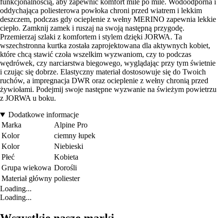
funkcjonalnością, aby zapewnić komfort mile po mile. Wodoodporna i
oddychająca poliesterowa powłoka chroni przed wiatrem i lekkim
deszczem, podczas gdy ocieplenie z wełny MERINO zapewnia lekkie
ciepło. Zamknij zamek i ruszaj na swoją następną przygodę.
Przemierzaj szlaki z komfortem i stylem dzięki JORWA. Ta
wszechstronna kurtka została zaprojektowana dla aktywnych kobiet,
które chcą stawić czoła wszelkim wyzwaniom, czy to podczas
wędrówek, czy narciarstwa biegowego, wyglądając przy tym świetnie
i czując się dobrze. Elastyczny materiał dostosowuje się do Twoich
ruchów, a impregnacja DWR oraz ocieplenie z wełny chronią przed
żywiołami. Podejmij swoje następne wyzwanie na świeżym powietrzu
z JORWA u boku.
Dodatkowe informacje
Marka
Alpine Pro
Kolor
ciemny łupek
Kolor
Niebieski
Płeć
Kobieta
Grupa wiekowa
Dorośli
Materiał główny
poliester
Loading...
Loading...