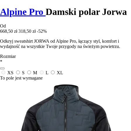
Alpine Pro
Damski polar Jorwa
Od
668,50 zł
318,50 zł
-52%
Odkryj sweatshirt JORWA od Alpine Pro, łączący styl, komfort i
wydajność na wszystkie Twoje przygody na świeżym powietrzu.
Rozmiar
*
XS
S
M
L
XL
To pole jest wymagane