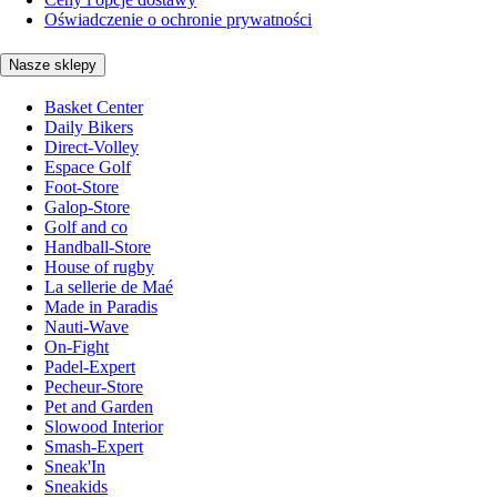
Oświadczenie o ochronie prywatności
Nasze sklepy
Basket Center
Daily Bikers
Direct-Volley
Espace Golf
Foot-Store
Galop-Store
Golf and co
Handball-Store
House of rugby
La sellerie de Maé
Made in Paradis
Nauti-Wave
On-Fight
Padel-Expert
Pecheur-Store
Pet and Garden
Slowood Interior
Smash-Expert
Sneak'In
Sneakids