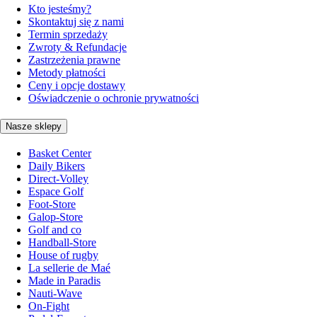
Kto jesteśmy?
Skontaktuj się z nami
Termin sprzedaży
Zwroty & Refundacje
Zastrzeżenia prawne
Metody płatności
Ceny i opcje dostawy
Oświadczenie o ochronie prywatności
Nasze sklepy
Basket Center
Daily Bikers
Direct-Volley
Espace Golf
Foot-Store
Galop-Store
Golf and co
Handball-Store
House of rugby
La sellerie de Maé
Made in Paradis
Nauti-Wave
On-Fight