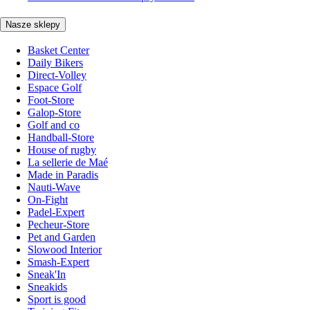
Nasze sklepy
Basket Center
Daily Bikers
Direct-Volley
Espace Golf
Foot-Store
Galop-Store
Golf and co
Handball-Store
House of rugby
La sellerie de Maé
Made in Paradis
Nauti-Wave
On-Fight
Padel-Expert
Pecheur-Store
Pet and Garden
Slowood Interior
Smash-Expert
Sneak'In
Sneakids
Sport is good