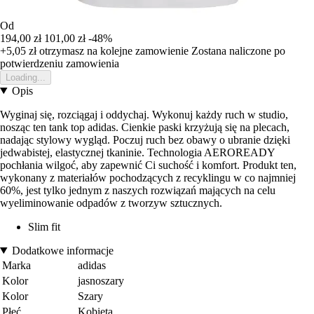
Od
194,00 zł
101,00 zł
-48%
+5,05 zł
otrzymasz na kolejne zamowienie
Zostana naliczone po
potwierdzeniu zamowienia
Loading...
Opis
Wyginaj się, rozciągaj i oddychaj. Wykonuj każdy ruch w studio,
nosząc ten tank top adidas. Cienkie paski krzyżują się na plecach,
nadając stylowy wygląd. Poczuj ruch bez obawy o ubranie dzięki
jedwabistej, elastycznej tkaninie. Technologia AEROREADY
pochłania wilgoć, aby zapewnić Ci suchość i komfort. Produkt ten,
wykonany z materiałów pochodzących z recyklingu w co najmniej
60%, jest tylko jednym z naszych rozwiązań mających na celu
wyeliminowanie odpadów z tworzyw sztucznych.
Slim fit
Dodatkowe informacje
Marka
adidas
Kolor
jasnoszary
Kolor
Szary
Płeć
Kobieta