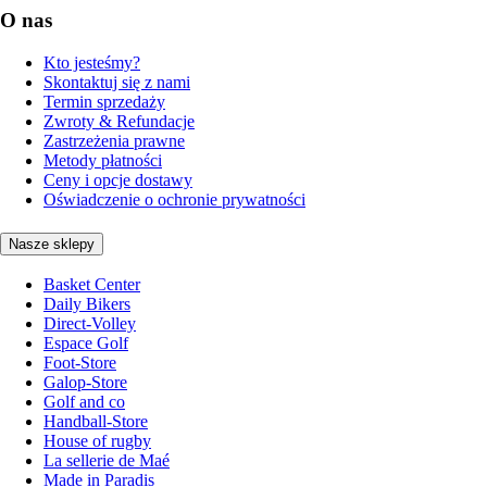
O nas
Kto jesteśmy?
Skontaktuj się z nami
Termin sprzedaży
Zwroty & Refundacje
Zastrzeżenia prawne
Metody płatności
Ceny i opcje dostawy
Oświadczenie o ochronie prywatności
Nasze sklepy
Basket Center
Daily Bikers
Direct-Volley
Espace Golf
Foot-Store
Galop-Store
Golf and co
Handball-Store
House of rugby
La sellerie de Maé
Made in Paradis