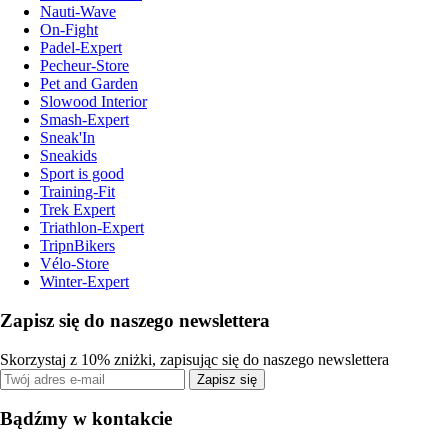
Nauti-Wave
On-Fight
Padel-Expert
Pecheur-Store
Pet and Garden
Slowood Interior
Smash-Expert
Sneak'In
Sneakids
Sport is good
Training-Fit
Trek Expert
Triathlon-Expert
TripnBikers
Vélo-Store
Winter-Expert
Zapisz się do naszego newslettera
Skorzystaj z 10% zniżki, zapisując się do naszego newslettera
Zapisz się
Bądźmy w kontakcie