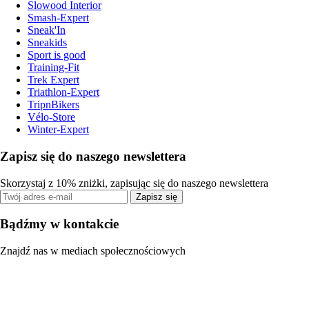
Slowood Interior
Smash-Expert
Sneak'In
Sneakids
Sport is good
Training-Fit
Trek Expert
Triathlon-Expert
TripnBikers
Vélo-Store
Winter-Expert
Zapisz się do naszego newslettera
Skorzystaj z 10% zniżki, zapisując się do naszego newslettera
Zapisz się
Bądźmy w kontakcie
Znajdź nas w mediach społecznościowych