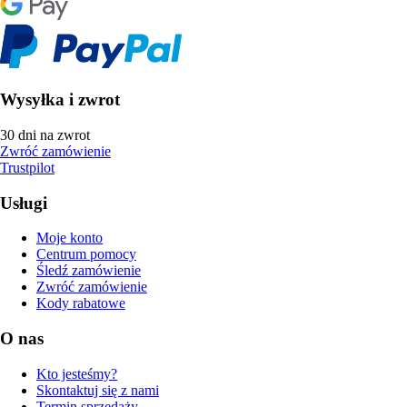
Wysyłka i zwrot
30 dni na zwrot
Zwróć zamówienie
Trustpilot
Usługi
Moje konto
Centrum pomocy
Śledź zamówienie
Zwróć zamówienie
Kody rabatowe
O nas
Kto jesteśmy?
Skontaktuj się z nami
Termin sprzedaży