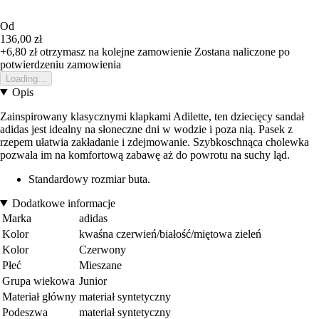
Od
136,00 zł
+6,80 zł
otrzymasz na kolejne zamowienie
Zostana naliczone po
potwierdzeniu zamowienia
Loading...
Opis
Zainspirowany klasycznymi klapkami Adilette, ten dziecięcy sandał
adidas jest idealny na słoneczne dni w wodzie i poza nią. Pasek z
rzepem ułatwia zakładanie i zdejmowanie. Szybkoschnąca cholewka
pozwala im na komfortową zabawę aż do powrotu na suchy ląd.
Standardowy rozmiar buta.
Dodatkowe informacje
Marka
adidas
Kolor
kwaśna czerwień/białość/miętowa zieleń
Kolor
Czerwony
Płeć
Mieszane
Grupa wiekowa
Junior
Materiał główny
materiał syntetyczny
Podeszwa
materiał syntetyczny