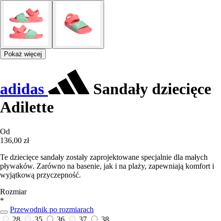
Pokaż więcej
adidas
Sandały dziecięce
Adilette
Od
136,00 zł
Te dziecięce sandały zostały zaprojektowane specjalnie dla małych
pływaków. Zarówno na basenie, jak i na plaży, zapewniają komfort i
wyjątkową przyczepność.
Rozmiar
*
Przewodnik po rozmiarach
28
35
36
37
38