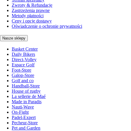
Zwroty & Refundacje
Zastrzeżenia prawne
Metody płatności
Ceny i opcje dostawy
Oświadczenie o ochronie prywatności
Nasze sklepy
Basket Center
Daily Bikers
Direct-Volley
Espace Golf
Foot-Store
Galop-Store
Golf and co
Handball-Store
House of rugby
La sellerie de Maé
Made in Paradis
Nauti-Wave
On-Fight
Padel-Expert
Pecheur-Store
Pet and Garden