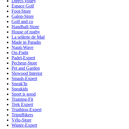
Direct-Volley
Espace Golf
Foot-Store
Galop-Store
Golf and co
Handball-Store
House of rugby
La sellerie de Maé
Made in Paradis
Nauti-Wave
On-Fight
Padel-Expert
Pecheur-Store
Pet and Garden
Slowood Interior
Smash-Expert
Sneak'In
Sneakids
Sport is good
Training-Fit
Trek Expert
Triathlon-Expert
TripnBikers
Vélo-Store
Winter-Expert