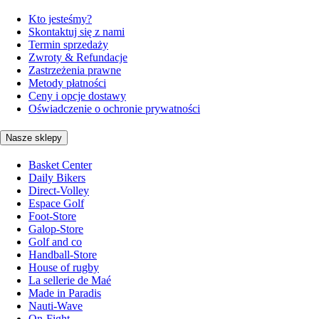
Kto jesteśmy?
Skontaktuj się z nami
Termin sprzedaży
Zwroty & Refundacje
Zastrzeżenia prawne
Metody płatności
Ceny i opcje dostawy
Oświadczenie o ochronie prywatności
Nasze sklepy
Basket Center
Daily Bikers
Direct-Volley
Espace Golf
Foot-Store
Galop-Store
Golf and co
Handball-Store
House of rugby
La sellerie de Maé
Made in Paradis
Nauti-Wave
On-Fight