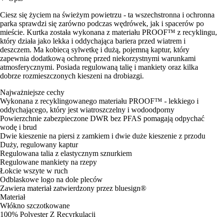
Ciesz się życiem na świeżym powietrzu - ta wszechstronna i ochronna
parka sprawdzi się zarówno podczas wędrówek, jak i spacerów po
mieście. Kurtka została wykonana z materiału PROOF™ z recyklingu,
który działa jako lekka i oddychająca bariera przed wiatrem i
deszczem. Ma kobiecą sylwetkę i dużą, pojemną kaptur, który
zapewnia dodatkową ochronę przed niekorzystnymi warunkami
atmosferycznymi. Posiada regulowaną talię i mankiety oraz kilka
dobrze rozmieszczonych kieszeni na drobiazgi.
Najważniejsze cechy
Wykonana z recyklingowanego materiału PROOF™ - lekkiego i
oddychającego, który jest wiatroszczelny i wodoodporny
Powierzchnie zabezpieczone DWR bez PFAS pomagają odpychać
wodę i brud
Dwie kieszenie na piersi z zamkiem i dwie duże kieszenie z przodu
Duży, regulowany kaptur
Regulowana talia z elastycznym sznurkiem
Regulowane mankiety na rzepy
Łokcie wszyte w ruch
Odblaskowe logo na dole pleców
Zawiera materiał zatwierdzony przez bluesign®
Materiał
Włókno szczotkowane
100% Polyester Z Recyrkulacji