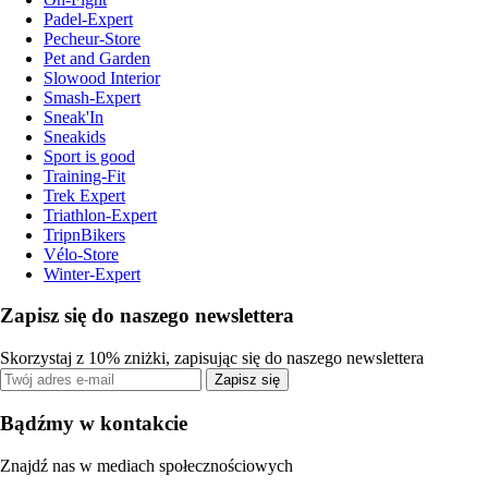
Padel-Expert
Pecheur-Store
Pet and Garden
Slowood Interior
Smash-Expert
Sneak'In
Sneakids
Sport is good
Training-Fit
Trek Expert
Triathlon-Expert
TripnBikers
Vélo-Store
Winter-Expert
Zapisz się do naszego newslettera
Skorzystaj z 10% zniżki, zapisując się do naszego newslettera
Zapisz się
Bądźmy w kontakcie
Znajdź nas w mediach społecznościowych