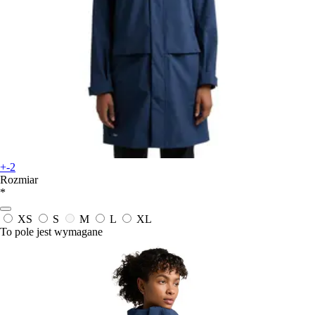
+-2
Rozmiar
*
XS
S
M
L
XL
To pole jest wymagane