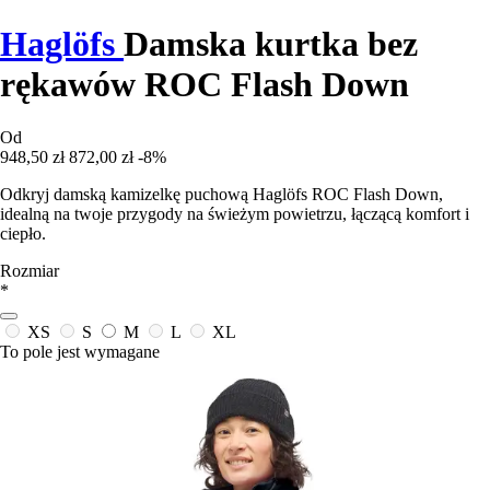
Haglöfs
Damska kurtka bez
rękawów ROC Flash Down
Od
948,50 zł
872,00 zł
-8%
Odkryj damską kamizelkę puchową Haglöfs ROC Flash Down,
idealną na twoje przygody na świeżym powietrzu, łączącą komfort i
ciepło.
Rozmiar
*
XS
S
M
L
XL
To pole jest wymagane