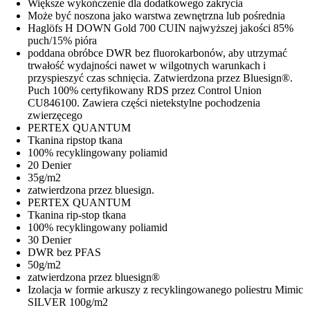
Większe wykończenie dla dodatkowego zakrycia
Może być noszona jako warstwa zewnętrzna lub pośrednia
Haglöfs H DOWN Gold 700 CUIN najwyższej jakości 85%
puch/15% pióra
poddana obróbce DWR bez fluorokarbonów, aby utrzymać
trwałość wydajności nawet w wilgotnych warunkach i
przyspieszyć czas schnięcia. Zatwierdzona przez Bluesign®.
Puch 100% certyfikowany RDS przez Control Union
CU846100. Zawiera części nietekstylne pochodzenia
zwierzęcego
PERTEX QUANTUM
Tkanina ripstop tkana
100% recyklingowany poliamid
20 Denier
35g/m2
zatwierdzona przez bluesign.
PERTEX QUANTUM
Tkanina rip-stop tkana
100% recyklingowany poliamid
30 Denier
DWR bez PFAS
50g/m2
zatwierdzona przez bluesign®
Izolacja w formie arkuszy z recyklingowanego poliestru Mimic
SILVER 100g/m2