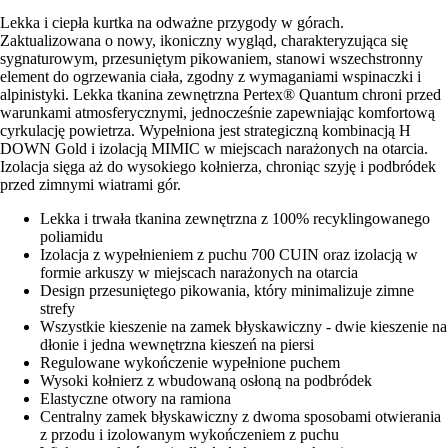
Lekka i ciepła kurtka na odważne przygody w górach.
Zaktualizowana o nowy, ikoniczny wygląd, charakteryzująca się
sygnaturowym, przesuniętym pikowaniem, stanowi wszechstronny
element do ogrzewania ciała, zgodny z wymaganiami wspinaczki i
alpinistyki. Lekka tkanina zewnętrzna Pertex® Quantum chroni przed
warunkami atmosferycznymi, jednocześnie zapewniając komfortową
cyrkulację powietrza. Wypełniona jest strategiczną kombinacją H
DOWN Gold i izolacją MIMIC w miejscach narażonych na otarcia.
Izolacja sięga aż do wysokiego kołnierza, chroniąc szyję i podbródek
przed zimnymi wiatrami gór.
Lekka i trwała tkanina zewnętrzna z 100% recyklingowanego
poliamidu
Izolacja z wypełnieniem z puchu 700 CUIN oraz izolacją w
formie arkuszy w miejscach narażonych na otarcia
Design przesuniętego pikowania, który minimalizuje zimne
strefy
Wszystkie kieszenie na zamek błyskawiczny - dwie kieszenie na
dłonie i jedna wewnętrzna kieszeń na piersi
Regulowane wykończenie wypełnione puchem
Wysoki kołnierz z wbudowaną osłoną na podbródek
Elastyczne otwory na ramiona
Centralny zamek błyskawiczny z dwoma sposobami otwierania
z przodu i izolowanym wykończeniem z puchu