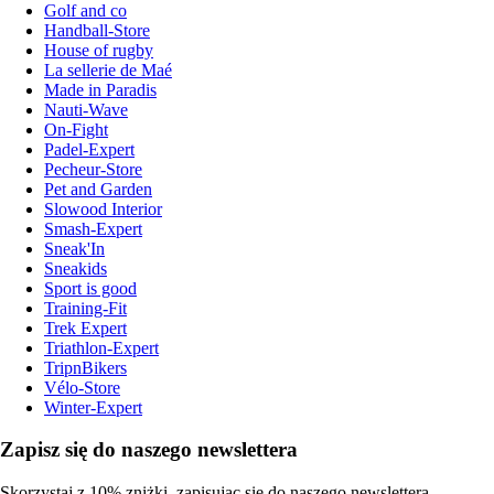
Golf and co
Handball-Store
House of rugby
La sellerie de Maé
Made in Paradis
Nauti-Wave
On-Fight
Padel-Expert
Pecheur-Store
Pet and Garden
Slowood Interior
Smash-Expert
Sneak'In
Sneakids
Sport is good
Training-Fit
Trek Expert
Triathlon-Expert
TripnBikers
Vélo-Store
Winter-Expert
Zapisz się do naszego newslettera
Skorzystaj z 10% zniżki, zapisując się do naszego newslettera