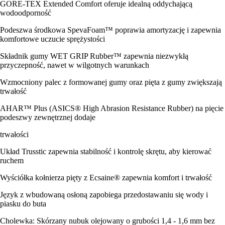
GORE-TEX Extended Comfort oferuje idealną oddychającą
wodoodporność
Podeszwa środkowa SpevaFoam™ poprawia amortyzację i zapewnia
komfortowe uczucie sprężystości
Składnik gumy WET GRIP Rubber™ zapewnia niezwykłą
przyczepność, nawet w wilgotnych warunkach
Wzmocniony palec z formowanej gumy oraz pięta z gumy zwiększają
trwałość
AHAR™ Plus (ASICS® High Abrasion Resistance Rubber) na pięcie
podeszwy zewnętrznej dodaje
trwałości
Układ Trusstic zapewnia stabilność i kontrolę skrętu, aby kierować
ruchem
Wyściółka kołnierza pięty z Ecsaine® zapewnia komfort i trwałość
Język z wbudowaną osłoną zapobiega przedostawaniu się wody i
piasku do buta
Cholewka: Skórzany nubuk olejowany o grubości 1,4 - 1,6 mm bez