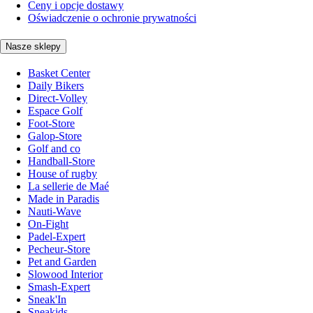
Ceny i opcje dostawy
Oświadczenie o ochronie prywatności
Nasze sklepy
Basket Center
Daily Bikers
Direct-Volley
Espace Golf
Foot-Store
Galop-Store
Golf and co
Handball-Store
House of rugby
La sellerie de Maé
Made in Paradis
Nauti-Wave
On-Fight
Padel-Expert
Pecheur-Store
Pet and Garden
Slowood Interior
Smash-Expert
Sneak'In
Sneakids