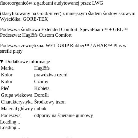
fluoroorganiców z garbarni audytowanej przez LWG
(klasyfikowany na Gold/Silver) z mniejszym śladem środowiskowym
Wyściółka: GORE-TEX
Podeszwa środkowa Extended Comfort: SpevaFoam™ + GEL™
Podeszwa: Haglöfs Custom Comfort
Podeszwa zewnętrzna: WET GRIP Rubber™ / AHAR™ Plus w
strefie pięty
Dodatkowe informacje
Marka
Haglöfs
Kolor
prawdziwa czerń
Kolor
Czarny
Płeć
Kobieta
Grupa wiekowa
Dorośli
Charakterystyka
Środkowy trzon
Materiał główny
nubuk
Podeszwa
odporny na ścieranie gumowy
Loading...
Loading...