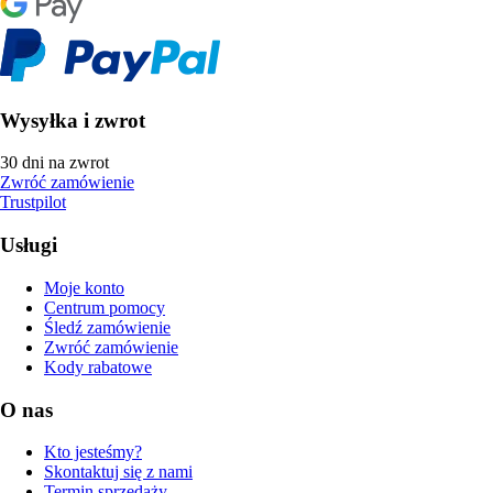
Wysyłka i zwrot
30 dni na zwrot
Zwróć zamówienie
Trustpilot
Usługi
Moje konto
Centrum pomocy
Śledź zamówienie
Zwróć zamówienie
Kody rabatowe
O nas
Kto jesteśmy?
Skontaktuj się z nami
Termin sprzedaży