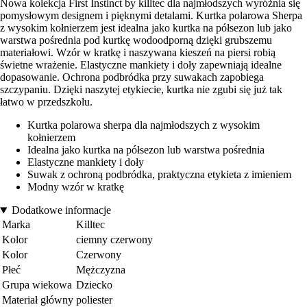
Nowa kolekcja First Instinct by killtec dla najmłodszych wyróżnia się
pomysłowym designem i pięknymi detalami. Kurtka polarowa Sherpa
z wysokim kołnierzem jest idealna jako kurtka na półsezon lub jako
warstwa pośrednia pod kurtkę wodoodporną dzięki grubszemu
materiałowi. Wzór w kratkę i naszywana kieszeń na piersi robią
świetne wrażenie. Elastyczne mankiety i doły zapewniają idealne
dopasowanie. Ochrona podbródka przy suwakach zapobiega
szczypaniu. Dzięki naszytej etykiecie, kurtka nie zgubi się już tak
łatwo w przedszkolu.
Kurtka polarowa sherpa dla najmłodszych z wysokim
kołnierzem
Idealna jako kurtka na półsezon lub warstwa pośrednia
Elastyczne mankiety i doły
Suwak z ochroną podbródka, praktyczna etykieta z imieniem
Modny wzór w kratkę
Dodatkowe informacje
Marka
Killtec
Kolor
ciemny czerwony
Kolor
Czerwony
Płeć
Mężczyzna
Grupa wiekowa
Dziecko
Materiał główny
poliester