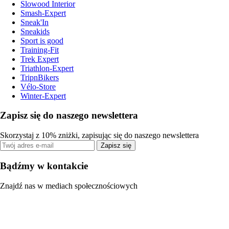
Slowood Interior
Smash-Expert
Sneak'In
Sneakids
Sport is good
Training-Fit
Trek Expert
Triathlon-Expert
TripnBikers
Vélo-Store
Winter-Expert
Zapisz się do naszego newslettera
Skorzystaj z 10% zniżki, zapisując się do naszego newslettera
Zapisz się
Bądźmy w kontakcie
Znajdź nas w mediach społecznościowych