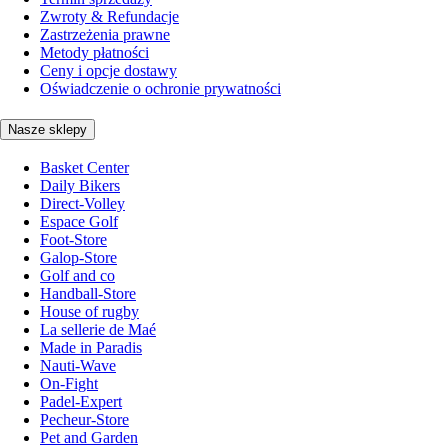
Zwroty & Refundacje
Zastrzeżenia prawne
Metody płatności
Ceny i opcje dostawy
Oświadczenie o ochronie prywatności
Nasze sklepy
Basket Center
Daily Bikers
Direct-Volley
Espace Golf
Foot-Store
Galop-Store
Golf and co
Handball-Store
House of rugby
La sellerie de Maé
Made in Paradis
Nauti-Wave
On-Fight
Padel-Expert
Pecheur-Store
Pet and Garden