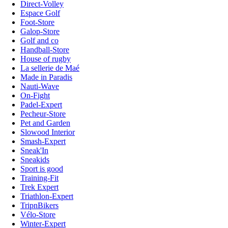
Direct-Volley
Espace Golf
Foot-Store
Galop-Store
Golf and co
Handball-Store
House of rugby
La sellerie de Maé
Made in Paradis
Nauti-Wave
On-Fight
Padel-Expert
Pecheur-Store
Pet and Garden
Slowood Interior
Smash-Expert
Sneak'In
Sneakids
Sport is good
Training-Fit
Trek Expert
Triathlon-Expert
TripnBikers
Vélo-Store
Winter-Expert