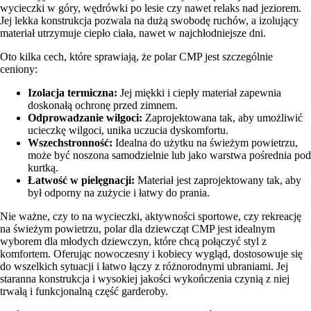
wycieczki w góry, wędrówki po lesie czy nawet relaks nad jeziorem.
Jej lekka konstrukcja pozwala na dużą swobodę ruchów, a izolujący
materiał utrzymuje ciepło ciała, nawet w najchłodniejsze dni.
Oto kilka cech, które sprawiają, że polar CMP jest szczególnie
ceniony:
Izolacja termiczna:
Jej miękki i ciepły materiał zapewnia
doskonałą ochronę przed zimnem.
Odprowadzanie wilgoci:
Zaprojektowana tak, aby umożliwić
ucieczkę wilgoci, unika uczucia dyskomfortu.
Wszechstronność:
Idealna do użytku na świeżym powietrzu,
może być noszona samodzielnie lub jako warstwa pośrednia pod
kurtką.
Łatwość w pielęgnacji:
Materiał jest zaprojektowany tak, aby
był odporny na zużycie i łatwy do prania.
Nie ważne, czy to na wycieczki, aktywności sportowe, czy rekreację
na świeżym powietrzu, polar dla dziewcząt CMP jest idealnym
wyborem dla młodych dziewczyn, które chcą połączyć styl z
komfortem. Oferując nowoczesny i kobiecy wygląd, dostosowuje się
do wszelkich sytuacji i łatwo łączy z różnorodnymi ubraniami. Jej
staranna konstrukcja i wysokiej jakości wykończenia czynią z niej
trwałą i funkcjonalną część garderoby.