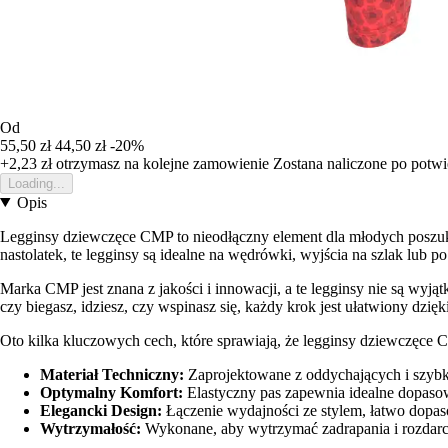
Od
55,50 zł
44,50 zł
-20%
+2,23 zł
otrzymasz na kolejne zamowienie
Zostana naliczone po potw
Loading...
Opis
Legginsy dziewczęce CMP to nieodłączny element dla młodych poszuki
nastolatek, te legginsy są idealne na wędrówki, wyjścia na szlak lub po
Marka CMP jest znana z jakości i innowacji, a te legginsy nie są wy
czy biegasz, idziesz, czy wspinasz się, każdy krok jest ułatwiony dzi
Oto kilka kluczowych cech, które sprawiają, że legginsy dziewczęc
Materiał Techniczny:
Zaprojektowane z oddychających i szybk
Optymalny Komfort:
Elastyczny pas zapewnia idealne dopaso
Elegancki Design:
Łączenie wydajności ze stylem, łatwo dopaso
Wytrzymałość:
Wykonane, aby wytrzymać zadrapania i rozdarcia