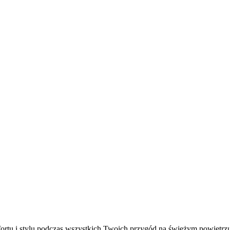
ortu i stylu podczas wszystkich Twoich przygód na świeżym powietrzu