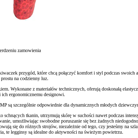
ierdzeniu zamowienia
waczek przygód, które chcą połączyć komfort i styl podczas swoich 
 prostu na codzienny luz.
jątkiem. Wykonane z materiałów technicznych, oferują doskonałą elast
ęki ich ergonomicznemu designowi.
e CMP są szczególnie odpowiednie dla dynamicznych młodych dziewczy
o schnących tkanin, utrzymują skórę w suchości nawet podczas inten
wanie, umożliwiając swobodne poruszanie się bez żadnych niedogodno
wują się do różnych strojów, niezależnie od tego, czy jesteśmy na szl
, te legginsy są idealne do aktywności na świeżym powietrzu.