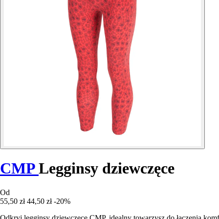
CMP
Legginsy dziewczęce
Od
55,50 zł
44,50 zł
-20%
Odkryj legginsy dziewczęce CMP, idealny towarzysz do łączenia komf