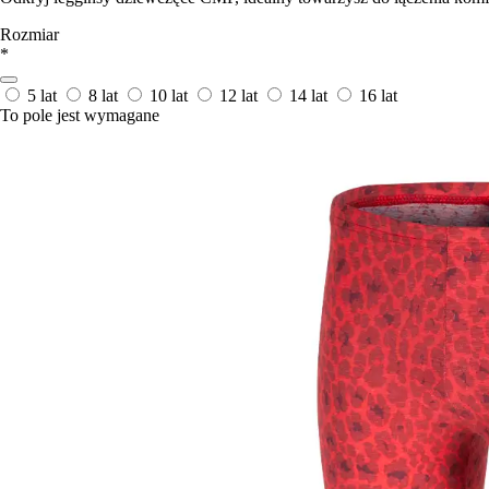
Rozmiar
*
5 lat
8 lat
10 lat
12 lat
14 lat
16 lat
To pole jest wymagane