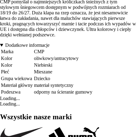
CMP pomyślał o najmniejszych króliczkach śnieżnych z tym
stylowym śniegowcem dostępnym w podwójnych rozmiarach od
18/19 do 26/27. Duża klapa na rzep oznacza, że jest niesamowicie
łatwa do zakładania, nawet dla maluchów stawiających pierwsze
kroki, pragnących towarzyszyć mamie i tacie podczas ich wypadów w
UE i dostępna dla chłopców i dziewczynek. Ultra kolorowy i ciepły
dzięki wełnianej podszewce.
Dodatkowe informacje
Marka
CMP
Kolor
oliwkowy/antracytowy
Kolor
Niebieski
Płeć
Mieszane
Grupa wiekowa
Dziecko
Materiał główny
materiał syntetyczny
Podeszwa
odporny na ścieranie gumowy
Loading...
Loading...
Wszystkie nasze marki