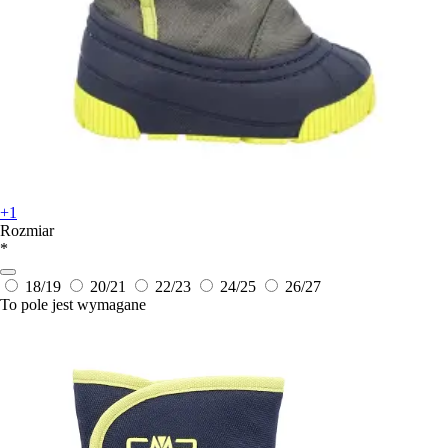
+1
Rozmiar
*
18/19
20/21
22/23
24/25
26/27
To pole jest wymagane