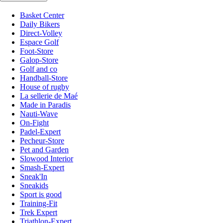
Basket Center
Daily Bikers
Direct-Volley
Espace Golf
Foot-Store
Galop-Store
Golf and co
Handball-Store
House of rugby
La sellerie de Maé
Made in Paradis
Nauti-Wave
On-Fight
Padel-Expert
Pecheur-Store
Pet and Garden
Slowood Interior
Smash-Expert
Sneak'In
Sneakids
Sport is good
Training-Fit
Trek Expert
Triathlon-Expert