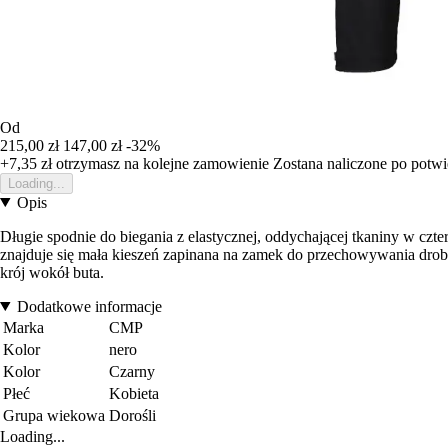
Od
215,00 zł
147,00 zł
-32%
+7,35 zł
otrzymasz na kolejne zamowienie
Zostana naliczone po potw
Loading...
Opis
Długie spodnie do biegania z elastycznej, oddychającej tkaniny w czte
znajduje się mała kieszeń zapinana na zamek do przechowywania dro
krój wokół buta.
Dodatkowe informacje
Marka
CMP
Kolor
nero
Kolor
Czarny
Płeć
Kobieta
Grupa wiekowa
Dorośli
Loading...