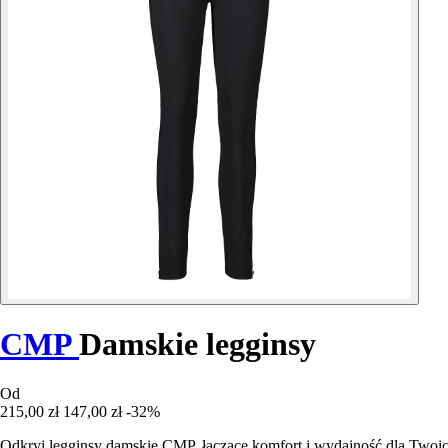
CMP
Damskie legginsy
Od
215,00 zł
147,00 zł
-32%
Odkryj legginsy damskie CMP, łączące komfort i wydajność dla Twoic