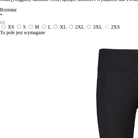
Rozmiar
*
XS
S
M
L
XL
2XL
3XL
2XS
To pole jest wymagane