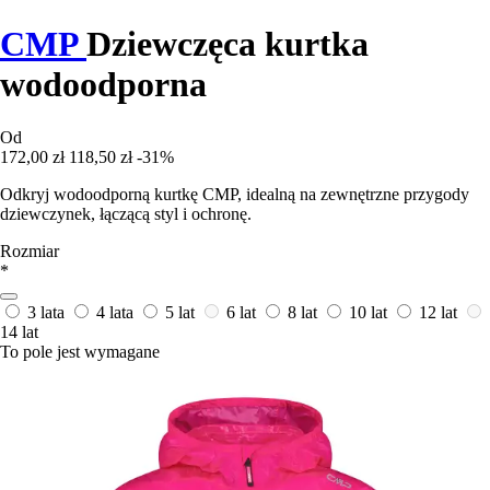
CMP
Dziewczęca kurtka
wodoodporna
Od
172,00 zł
118,50 zł
-31%
Odkryj wodoodporną kurtkę CMP, idealną na zewnętrzne przygody
dziewczynek, łączącą styl i ochronę.
Rozmiar
*
3 lata
4 lata
5 lat
6 lat
8 lat
10 lat
12 lat
14 lat
To pole jest wymagane