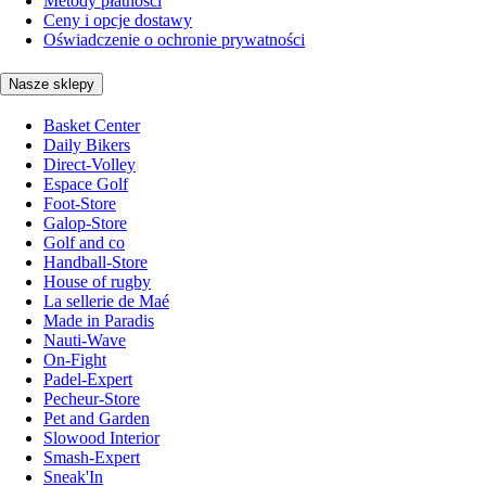
Metody płatności
Ceny i opcje dostawy
Oświadczenie o ochronie prywatności
Nasze sklepy
Basket Center
Daily Bikers
Direct-Volley
Espace Golf
Foot-Store
Galop-Store
Golf and co
Handball-Store
House of rugby
La sellerie de Maé
Made in Paradis
Nauti-Wave
On-Fight
Padel-Expert
Pecheur-Store
Pet and Garden
Slowood Interior
Smash-Expert
Sneak'In