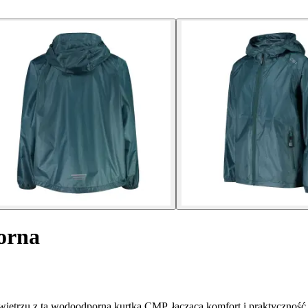
orna
ietrzu z tą wodoodporną kurtką CMP, łączącą komfort i praktyczność