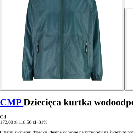
CMP
Dziecięca kurtka wodoodp
Od
172,00 zł
118,50 zł
-31%
Ofiaruj swojemu dziecku idealną ochronę na przygody na świeżym pow