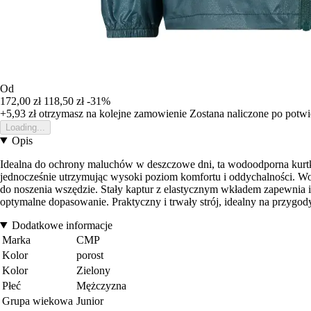
Od
172,00 zł
118,50 zł
-31%
+5,93 zł
otrzymasz na kolejne zamowienie
Zostana naliczone po potw
Loading...
Opis
Idealna do ochrony maluchów w deszczowe dni, ta wodoodporna kurtka
jednocześnie utrzymując wysoki poziom komfortu i oddychalności. Wod
do noszenia wszędzie. Stały kaptur z elastycznym wkładem zapewnia i
optymalne dopasowanie. Praktyczny i trwały strój, idealny na przy
Dodatkowe informacje
Marka
CMP
Kolor
porost
Kolor
Zielony
Płeć
Mężczyzna
Grupa wiekowa
Junior