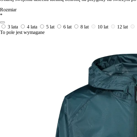
Rozmiar
*
3 lata
4 lata
5 lat
6 lat
8 lat
10 lat
12 lat
To pole jest wymagane