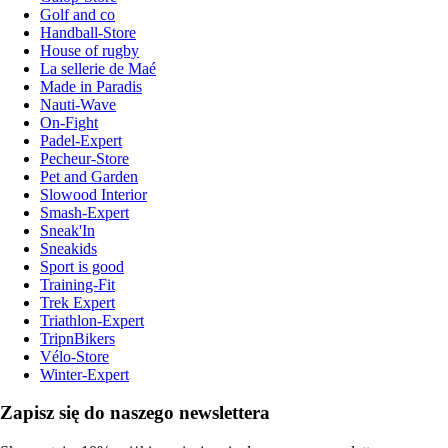
Golf and co
Handball-Store
House of rugby
La sellerie de Maé
Made in Paradis
Nauti-Wave
On-Fight
Padel-Expert
Pecheur-Store
Pet and Garden
Slowood Interior
Smash-Expert
Sneak'In
Sneakids
Sport is good
Training-Fit
Trek Expert
Triathlon-Expert
TripnBikers
Vélo-Store
Winter-Expert
Zapisz się do naszego newslettera