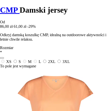
CMP
Damski jersey
Od
86,00 zł
61,00 zł
-29%
Odkryj damską koszulkę CMP, idealną na outdoorowe aktywności i
letnie chwile relaksu.
Rozmiar
*
XS
S
M
L
2XL
3XL
To pole jest wymagane