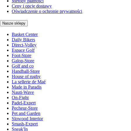
Metody płatności
Ceny i opcje dostawy
Oświadczenie o ochronie prywatności
Nasze sklepy
Basket Center
Daily Bikers
Direct-Volley
Espace Golf
Foot-Store
Galop-Store
Golf and co
Handball-Store
House of rugby
La sellerie de Maé
Made in Paradis
Nauti-Wave
On-Fight
Padel-Expert
Pecheur-Store
Pet and Garden
Slowood Interior
Smash-Expert
Sneak'In