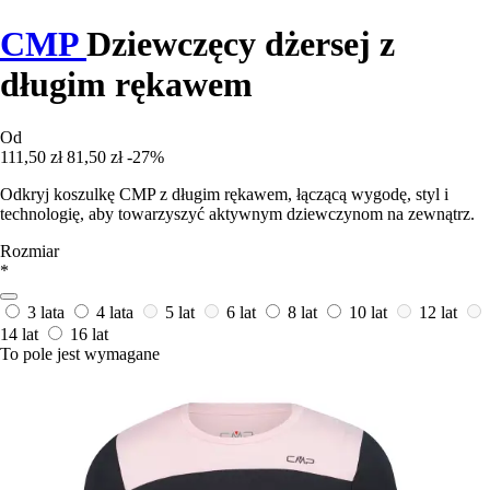
CMP
Dziewczęcy dżersej z
długim rękawem
Od
111,50 zł
81,50 zł
-27%
Odkryj koszulkę CMP z długim rękawem, łączącą wygodę, styl i
technologię, aby towarzyszyć aktywnym dziewczynom na zewnątrz.
Rozmiar
*
3 lata
4 lata
5 lat
6 lat
8 lat
10 lat
12 lat
14 lat
16 lat
To pole jest wymagane