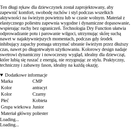
Ten długi rękaw dla dziewczynek został zaprojektowany, aby
zapewnić komfort, swobodę ruchów i styl podczas wszelkich
aktywności na świeżym powietrzu lub w czasie wolnym. Materiał z
elastycznego poliestru zapewnia wygodne i dynamiczne dopasowanie,
wspierając ruchy bez ograniczeń. Technologia Dry Function ułatwia
odprowadzanie potu i parowanie wilgoci, utrzymując skórę suchą
nawet w najaktywniejszych momentach, podczas gdy środek
inhibujący zapachy pomaga utrzymać ubranie świeżym przez dłuższy
czas, nawet po długotrwałym użytkowaniu. Kolorowy design nadaje
swetrowi dynamiczny i nowoczesny wygląd, idealny dla dziewcząt,
które lubią się ruszać z energią, nie rezygnując ze stylu. Praktyczny,
techniczny i zabawny fason, idealny na każdą okazję.
Dodatkowe informacje
Marka
CMP
Kolor
antracyt
Kolor
Czarny
Płeć
Kobieta
Grupa wiekowa
Junior
Materiał główny
poliester
Loading...
Loading...