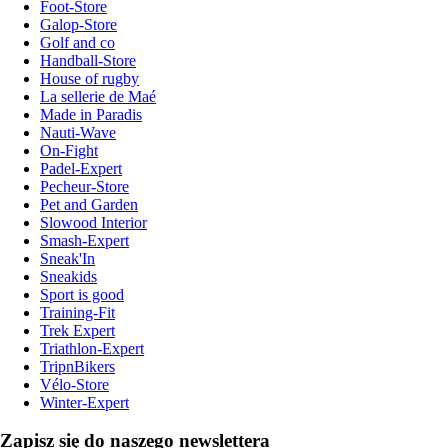
Foot-Store
Galop-Store
Golf and co
Handball-Store
House of rugby
La sellerie de Maé
Made in Paradis
Nauti-Wave
On-Fight
Padel-Expert
Pecheur-Store
Pet and Garden
Slowood Interior
Smash-Expert
Sneak'In
Sneakids
Sport is good
Training-Fit
Trek Expert
Triathlon-Expert
TripnBikers
Vélo-Store
Winter-Expert
Zapisz się do naszego newslettera