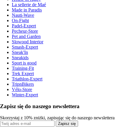
La sellerie de Maé
Made in Paradis
Nauti-Wave
On-Fight
Padel-Expert
Pecheur-Store
Pet and Garden
Slowood Interior
Smash-Expert
Sneak'In
Sneakids
Sport is good
Training-Fit
Trek Expert
Triathlon-Expert
TripnBikers
Vélo-Store
Winter-Expert
Zapisz się do naszego newslettera
Skorzystaj z 10% zniżki, zapisując się do naszego newslettera
Zapisz się