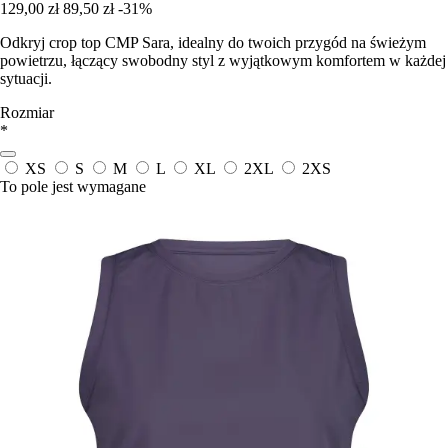
129,00 zł
89,50 zł
-31%
Odkryj crop top CMP Sara, idealny do twoich przygód na świeżym
powietrzu, łączący swobodny styl z wyjątkowym komfortem w każdej
sytuacji.
Rozmiar
*
XS
S
M
L
XL
2XL
2XS
To pole jest wymagane