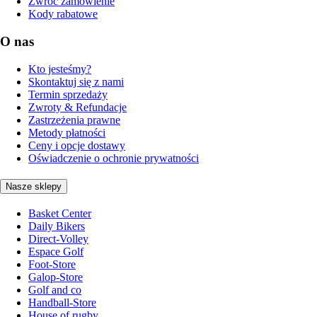
Zwróć zamówienie
Kody rabatowe
O nas
Kto jesteśmy?
Skontaktuj się z nami
Termin sprzedaży
Zwroty & Refundacje
Zastrzeżenia prawne
Metody płatności
Ceny i opcje dostawy
Oświadczenie o ochronie prywatności
Nasze sklepy
Basket Center
Daily Bikers
Direct-Volley
Espace Golf
Foot-Store
Galop-Store
Golf and co
Handball-Store
House of rugby