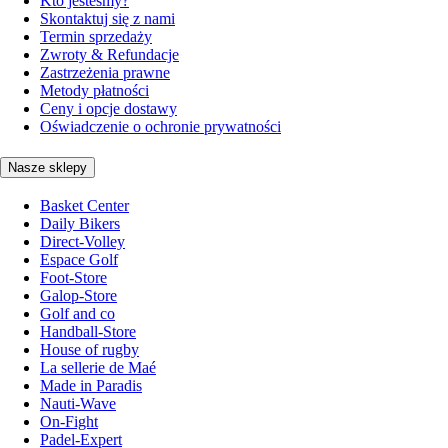
Kto jesteśmy?
Skontaktuj się z nami
Termin sprzedaży
Zwroty & Refundacje
Zastrzeżenia prawne
Metody płatności
Ceny i opcje dostawy
Oświadczenie o ochronie prywatności
Nasze sklepy
Basket Center
Daily Bikers
Direct-Volley
Espace Golf
Foot-Store
Galop-Store
Golf and co
Handball-Store
House of rugby
La sellerie de Maé
Made in Paradis
Nauti-Wave
On-Fight
Padel-Expert