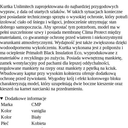
Kurtka Unlimitech zaprojektowana do najbardziej przygodowych
wypraw, z dala od utartych szlaków. W takich sytuacjach konieczne
jest posiadanie technicznego sprzętu o wysokiej ochronie, który potrafi
izolować ciało od śniegu i wilgoci, jednocześnie utrzymując stan
dobrego samopoczucia. Aby sprostać tym potrzebom, model ma w
pełni uszczelnione szwy i posiada membranę Clima Protect między
materiałami, co gwarantuje ochronę przed wiatrem i niekorzystnymi
warunkami atmosferycznymi. Wydajność jest także zwiększona dzięki
wodoodpornemu wykończeniu. Kurtka wykonana jest z poliponżu i
ma ocieplenie Primaloft Black Insulation Eco, wyprodukowane z
materiałów z recyklingu po zużyciu. Posiada wewnętrzną mankietę,
zamek wentylacyjny pod pachami dla lepszej oddychalności,
regulowane mankiety na rzepy oraz mankiety z pętelką na kciuk.
Wbudowany kaptur przy wysokim kołnierzu oferuje dodatkową
ochronę przed żywiołami. Wygodny krój i efekt kolorowego bloku
charakteryzują model, który uzupełniają dwie boczne kieszenie oraz
kieszeń na karnet narciarski na przedramieniu.
Dodatkowe informacje
Marka
CMP
Kolor
vaniglia
Kolor
Biały
Płeć
Kobieta