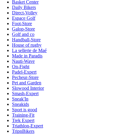
Basket Center
Daily Bikers
Direct-Volley
Espace Golf
Foot-Store
Galop-Store
Golf and co
Handball-Store
House of rugby
La sellerie de Maé
Made in Paradis
Nauti-Wave
On-Fight
Padel-Expert
Pecheur-Store
Pet and Garden
Slowood Interior
Smash-Expert
Sneak'In
Sneakids
Sport is good
Training-Fit
Trek Expert
Triathlon-Expert
TripnBikers