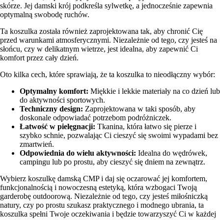
skórze. Jej damski krój podkreśla sylwetkę, a jednocześnie zapewnia
optymalną swobodę ruchów.
Ta koszulka została również zaprojektowana tak, aby chronić Cię
przed warunkami atmosferycznymi. Niezależnie od tego, czy jesteś na
słońcu, czy w delikatnym wietrze, jest idealna, aby zapewnić Ci
komfort przez cały dzień.
Oto kilka cech, które sprawiają, że ta koszulka to nieodłączny wybór:
Optymalny komfort:
Miękkie i lekkie materiały na co dzień lub
do aktywności sportowych.
Techniczny design:
Zaprojektowana w taki sposób, aby
doskonale odpowiadać potrzebom podróżniczek.
Łatwość w pielęgnacji:
Tkanina, która łatwo się pierze i
szybko schnie, pozwalając Ci cieszyć się swoimi wypadami bez
zmartwień.
Odpowiednia do wielu aktywności:
Idealna do wędrówek,
campingu lub po prostu, aby cieszyć się dniem na zewnątrz.
Wybierz koszulkę damską CMP i daj się oczarować jej komfortem,
funkcjonalnością i nowoczesną estetyką, która wzbogaci Twoją
garderobę outdoorową. Niezależnie od tego, czy jesteś miłośniczką
natury, czy po prostu szukasz praktycznego i modnego ubrania, ta
koszulka spełni Twoje oczekiwania i będzie towarzyszyć Ci w każdej