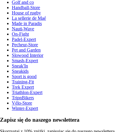
Golf and co
Handball-Store
House of rugby
La sellerie de Maé
Made in Paradis
Nauti-Wave
On-Fight
Padel-Expert
Pecheur-Store
Pet and Garden
Slowood Interior
Smash-Expert
Sneak'In
Sneakids
Sport is good
Training-Fit
Trek Expert
Triathlon-Expert
TripnBikers
Vélo-Store
Winter-Expert
Zapisz się do naszego newslettera
Skorzystaj z 10% zniżki, zapisując się do naszego newslettera