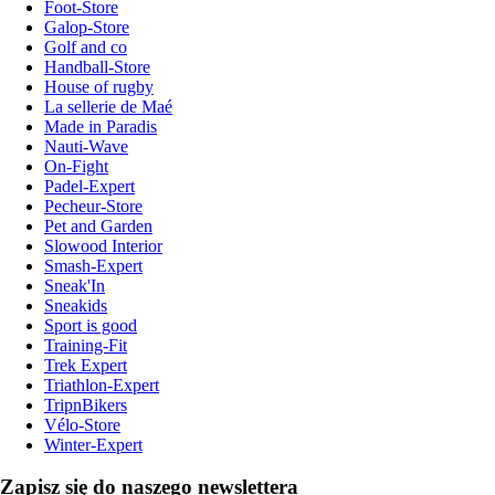
Foot-Store
Galop-Store
Golf and co
Handball-Store
House of rugby
La sellerie de Maé
Made in Paradis
Nauti-Wave
On-Fight
Padel-Expert
Pecheur-Store
Pet and Garden
Slowood Interior
Smash-Expert
Sneak'In
Sneakids
Sport is good
Training-Fit
Trek Expert
Triathlon-Expert
TripnBikers
Vélo-Store
Winter-Expert
Zapisz się do naszego newslettera