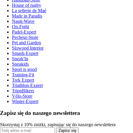
House of rugby
La sellerie de Maé
Made in Paradis
Nauti-Wave
On-Fight
Padel-Expert
Pecheur-Store
Pet and Garden
Slowood Interior
Smash-Expert
Sneak'In
Sneakids
Sport is good
Training-Fit
Trek Expert
Triathlon-Expert
TripnBikers
Vélo-Store
Winter-Expert
Zapisz się do naszego newslettera
Skorzystaj z 10% zniżki, zapisując się do naszego newslettera
Zapisz się