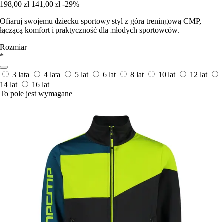
198,00 zł
141,00 zł
-29%
Ofiaruj swojemu dziecku sportowy styl z góra treningową CMP,
łączącą komfort i praktyczność dla młodych sportowców.
Rozmiar
*
3 lata
4 lata
5 lat
6 lat
8 lat
10 lat
12 lat
14 lat
16 lat
To pole jest wymagane