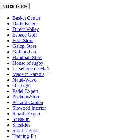
Nasze sklepy
Basket Center
Daily Bikers
Direct-Volley
Espace Golf
Foot-Store
Galop-Store
Golf and co
Handball-Store
House of rugby
La sellerie de Maé
Made in Paradis
Nauti-Wave
On-Fight
Padel-Expert
Pecheur-Store
Pet and Garden
Slowood Interior
Smash-Expert
Sneak'In
Sneakids
Sport is good
Training-Fit