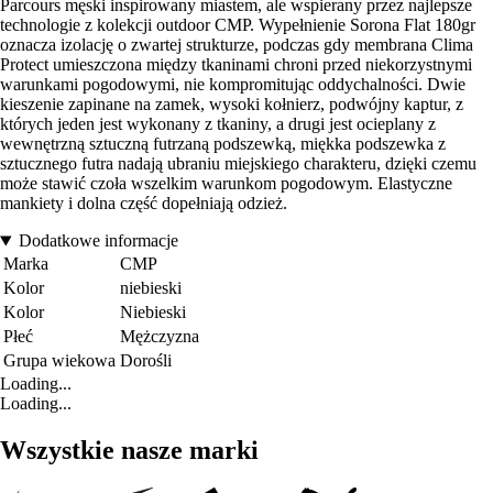
Parcours męski inspirowany miastem, ale wspierany przez najlepsze
technologie z kolekcji outdoor CMP. Wypełnienie Sorona Flat 180gr
oznacza izolację o zwartej strukturze, podczas gdy membrana Clima
Protect umieszczona między tkaninami chroni przed niekorzystnymi
warunkami pogodowymi, nie kompromitując oddychalności. Dwie
kieszenie zapinane na zamek, wysoki kołnierz, podwójny kaptur, z
których jeden jest wykonany z tkaniny, a drugi jest ocieplany z
wewnętrzną sztuczną futrzaną podszewką, miękka podszewka z
sztucznego futra nadają ubraniu miejskiego charakteru, dzięki czemu
może stawić czoła wszelkim warunkom pogodowym. Elastyczne
mankiety i dolna część dopełniają odzież.
Dodatkowe informacje
Marka
CMP
Kolor
niebieski
Kolor
Niebieski
Płeć
Mężczyzna
Grupa wiekowa
Dorośli
Loading...
Loading...
Wszystkie nasze marki