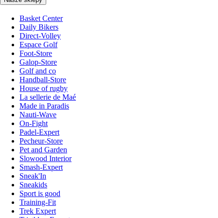
Basket Center
Daily Bikers
Direct-Volley
Espace Golf
Foot-Store
Galop-Store
Golf and co
Handball-Store
House of rugby
La sellerie de Maé
Made in Paradis
Nauti-Wave
On-Fight
Padel-Expert
Pecheur-Store
Pet and Garden
Slowood Interior
Smash-Expert
Sneak'In
Sneakids
Sport is good
Training-Fit
Trek Expert