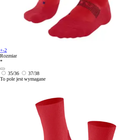
+-2
Rozmiar
*
35/36
37/38
To pole jest wymagane