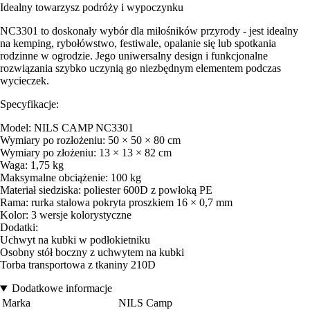
Idealny towarzysz podróży i wypoczynku
NC3301 to doskonały wybór dla miłośników przyrody - jest idealny
na kemping, rybołówstwo, festiwale, opalanie się lub spotkania
rodzinne w ogrodzie. Jego uniwersalny design i funkcjonalne
rozwiązania szybko uczynią go niezbędnym elementem podczas
wycieczek.
Specyfikacje:
Model: NILS CAMP NC3301
Wymiary po rozłożeniu: 50 × 50 × 80 cm
Wymiary po złożeniu: 13 × 13 × 82 cm
Waga: 1,75 kg
Maksymalne obciążenie: 100 kg
Materiał siedziska: poliester 600D z powłoką PE
Rama: rurka stalowa pokryta proszkiem 16 × 0,7 mm
Kolor: 3 wersje kolorystyczne
Dodatki:
Uchwyt na kubki w podłokietniku
Osobny stół boczny z uchwytem na kubki
Torba transportowa z tkaniny 210D
Dodatkowe informacje
Marka
NILS Camp