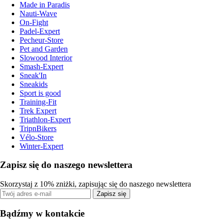
Made in Paradis
Nauti-Wave
On-Fight
Padel-Expert
Pecheur-Store
Pet and Garden
Slowood Interior
Smash-Expert
Sneak'In
Sneakids
Sport is good
Training-Fit
Trek Expert
Triathlon-Expert
TripnBikers
Vélo-Store
Winter-Expert
Zapisz się do naszego newslettera
Skorzystaj z 10% zniżki, zapisując się do naszego newslettera
Zapisz się
Bądźmy w kontakcie