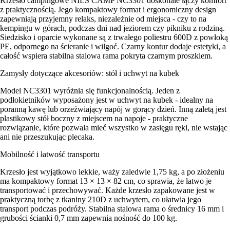
Krzesło campingowe NILS CAMP NC3301 doskonale łączy komfort
z praktycznością. Jego kompaktowy format i ergonomiczny design
zapewniają przyjemny relaks, niezależnie od miejsca - czy to na
kempingu w górach, podczas dni nad jeziorem czy pikniku z rodziną.
Siedzisko i oparcie wykonane są z trwałego poliestru 600D z powłoką
PE, odpornego na ścieranie i wilgoć. Czarny kontur dodaje estetyki, a
całość wspiera stabilna stalowa rama pokryta czarnym proszkiem.
Zamysły dotyczące akcesoriów: stół i uchwyt na kubek
Model NC3301 wyróżnia się funkcjonalnością. Jeden z
podłokietników wyposażony jest w uchwyt na kubek - idealny na
poranną kawę lub orzeźwiający napój w gorący dzień. Inną zaletą jest
plastikowy stół boczny z miejscem na napoje - praktyczne
rozwiązanie, które pozwala mieć wszystko w zasięgu ręki, nie wstając
ani nie przeszukując plecaka.
Mobilność i łatwość transportu
Krzesło jest wyjątkowo lekkie, waży zaledwie 1,75 kg, a po złożeniu
ma kompaktowy format 13 × 13 × 82 cm, co sprawia, że łatwo je
transportować i przechowywać. Każde krzesło zapakowane jest w
praktyczną torbę z tkaniny 210D z uchwytem, co ułatwia jego
transport podczas podróży. Stabilna stalowa rama o średnicy 16 mm i
grubości ścianki 0,7 mm zapewnia nośność do 100 kg.