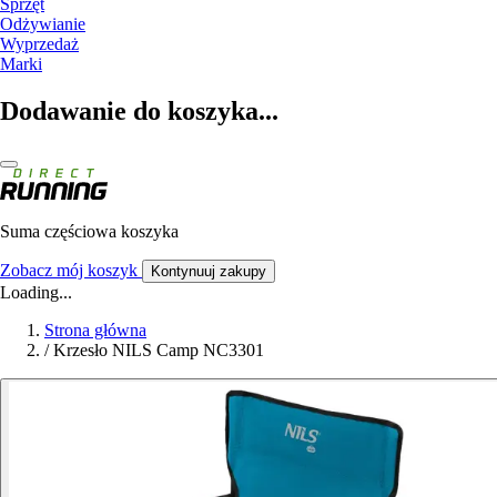
Sprzęt
Odżywianie
Wyprzedaż
Marki
Dodawanie do koszyka...
Suma częściowa koszyka
Zobacz mój koszyk
Kontynuuj zakupy
Loading...
Strona główna
/
Krzesło NILS Camp NC3301