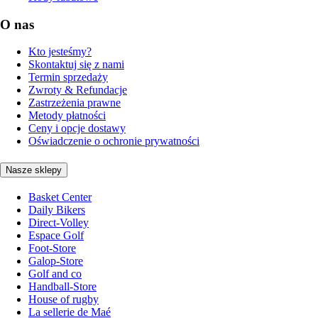
O nas
Kto jesteśmy?
Skontaktuj się z nami
Termin sprzedaży
Zwroty & Refundacje
Zastrzeżenia prawne
Metody płatności
Ceny i opcje dostawy
Oświadczenie o ochronie prywatności
Nasze sklepy
Basket Center
Daily Bikers
Direct-Volley
Espace Golf
Foot-Store
Galop-Store
Golf and co
Handball-Store
House of rugby
La sellerie de Maé