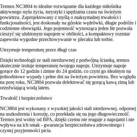
Termos NC3804 to idealne rozwiązanie dla każdego miłośnika
aktywnego stylu życia, turystyki i spędzania czasu na świeżym
powietrzu. Zaprojektowany z myślą o maksymalnej trwałości i
funkcjonalności, jest doskonały na górskie wędrówki, długie podróże i
codzienne obowiązki. Jego pojemność wynosząca jeden litr pozwala
cieszyć się ulubionym napojem w obfitości, a kompaktowy rozmiar
zapewnia wygodne przechowywanie w plecaku lub torbie.
Utrzymuje temperaturę przez długi czas
Dzięki technologii ze stali nierdzewnej z podwójną ścianką, termos
skutecznie izoluje temperaturę twojego napoju. Utrzymuje napoje
gorące do 12 godzin i zimne do 24 godzin, co czyni go idealnym na
jednodniowe wypady i pełne dni na świeżym powietrzu. Bez względu
na porę roku, NC3804 pozwala delektować się gorącą kawą zimą lub
orzeźwiającą wodą latem.
Trwałość i bezpieczeństwo
NC3804 jest wykonany z wysokiej jakości stali nierdzewnej, odpornej
na uszkodzenia i korozję, co przekłada się na jego długowieczność.
Termos jest wolny od BPA, dzięki czemu nie reaguje z napojami i nie
wpływa na ich smak - gwarancja bezpieczeństwa zdrowotnego i
czystej przyjemności picia.