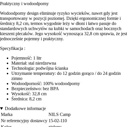
Praktyczny i wodoodporny
Wodoodporny design eliminuje ryzyko wycieków, nawet gdy jest
transportowany w pozycji poziomej. Dzięki ergonomicznej formie i
średnicy 8,2 cm, termos wygodnie leży w dłoni i łatwo pasuje do
standardowych uchwytów na kubki w samochodach oraz bocznych
kieszeni plecaków. Jego wysokość wynosząca 32,8 cm sprawia, że jest
jednocześnie pojemny i praktyczny.
Specyfikacja :
Pojemność: 1 litr
Materiał: stal nierdzewna
Technologia: podwójna ścianka
Utrzymanie temperatury: do 12 godzin gorąco / do 24 godzin
zimno
Wodoodporność: 100% wodoodporny
Bezpieczeństwo: bez BPA
Wysokość: 32,8 cm
Średnica: 8,2 cm
Dodatkowe informacje
Marka
NILS Camp
Nr referencyjny dostawcy
15-02-110
Kolor
zielony