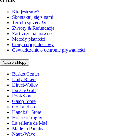
O nas
Kto jesteśmy?
Skontaktuj się z nami
Termin sprzedaży
Zwroty & Refundacje
Zastrzeżenia prawne
Metody płatności
Ceny i opcje dostawy
Oświadczenie o ochronie prywatności
Nasze sklepy
Basket Center
Daily Bikers
Direct-Volley
Espace Golf
Foot-Store
Galop-Store
Golf and co
Handball-Store
House of rugby
La sellerie de Maé
Made in Paradis
Nauti-Wave