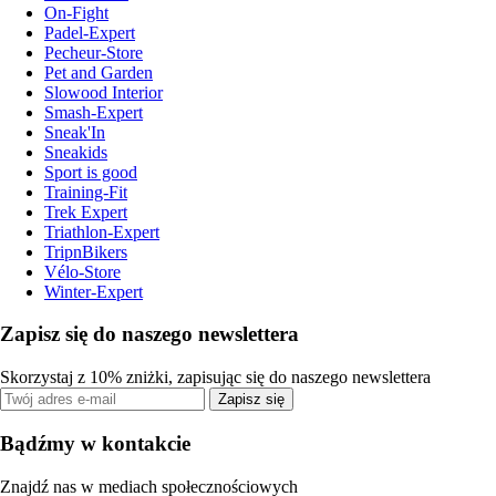
On-Fight
Padel-Expert
Pecheur-Store
Pet and Garden
Slowood Interior
Smash-Expert
Sneak'In
Sneakids
Sport is good
Training-Fit
Trek Expert
Triathlon-Expert
TripnBikers
Vélo-Store
Winter-Expert
Zapisz się do naszego newslettera
Skorzystaj z 10% zniżki, zapisując się do naszego newslettera
Zapisz się
Bądźmy w kontakcie
Znajdź nas w mediach społecznościowych