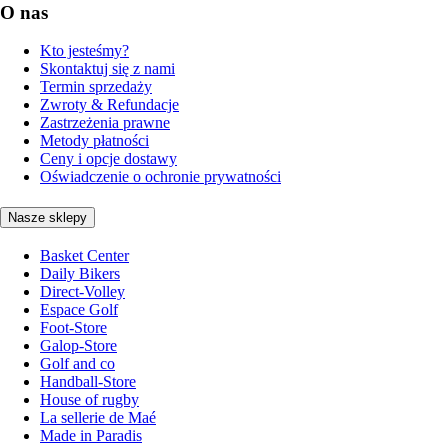
O nas
Kto jesteśmy?
Skontaktuj się z nami
Termin sprzedaży
Zwroty & Refundacje
Zastrzeżenia prawne
Metody płatności
Ceny i opcje dostawy
Oświadczenie o ochronie prywatności
Nasze sklepy
Basket Center
Daily Bikers
Direct-Volley
Espace Golf
Foot-Store
Galop-Store
Golf and co
Handball-Store
House of rugby
La sellerie de Maé
Made in Paradis