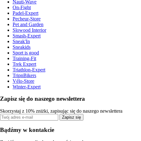
Nauti-Wave
On-Fight
Padel-Expert
Pecheur-Store
Pet and Garden
Slowood Interior
Smash-Expert
Sneak'In
Sneakids
Sport is good
Training-Fit
Trek Expert
Triathlon-Expert
TripnBikers
Vélo-Store
Winter-Expert
Zapisz się do naszego newslettera
Skorzystaj z 10% zniżki, zapisując się do naszego newslettera
Zapisz się
Bądźmy w kontakcie