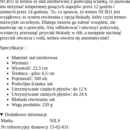
NCB11 to termos ze stali nierdzewnej z podwójną ścianką, co pozwala
mu utrzymać temperaturę gorących napojów przez 12 godzin i
zimnych przez 24 godziny. To, co sprawia, że termos NCB11 jest
wyjątkowy, to system otwierania z opcją blokady, który czyni termos
niezwykle szczelnym. Dlatego możesz go zabrać wszędzie, nie
martwiąc się o przecieki. Aby odblokować i otworzyć pokrywkę,
wystarczy przesunąć przycisk blokady w dół, a następnie nacisnąć
przycisk otwarcia i voilà, termos otwiera się automatycznie!
Specyfikacje :
Materiał: stal nierdzewna
Wymiary :
Wysokość: 22,5 cm
Średnica - góra: 6,5 cm
Pojemność: 500 ml.
Podwójna ścianka: tak
Utrzymywanie ciepłych płynów: do 12 h
Utrzymywanie zimnych płynów: do 24 h
Blokada otwierania: tak
Waga produktu: 220 g
Dodatkowe informacje
Marka
NILS
Nr referencyjny dostawcy
15-02-031