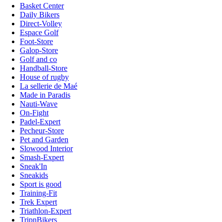
Basket Center
Daily Bikers
Direct-Volley
Espace Golf
Foot-Store
Galop-Store
Golf and co
Handball-Store
House of rugby
La sellerie de Maé
Made in Paradis
Nauti-Wave
On-Fight
Padel-Expert
Pecheur-Store
Pet and Garden
Slowood Interior
Smash-Expert
Sneak'In
Sneakids
Sport is good
Training-Fit
Trek Expert
Triathlon-Expert
TripnBikers