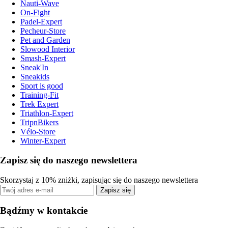
Nauti-Wave
On-Fight
Padel-Expert
Pecheur-Store
Pet and Garden
Slowood Interior
Smash-Expert
Sneak'In
Sneakids
Sport is good
Training-Fit
Trek Expert
Triathlon-Expert
TripnBikers
Vélo-Store
Winter-Expert
Zapisz się do naszego newslettera
Skorzystaj z 10% zniżki, zapisując się do naszego newslettera
Zapisz się
Bądźmy w kontakcie