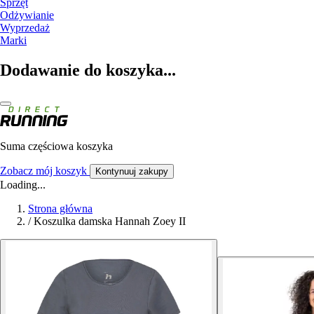
Sprzęt
Odżywianie
Wyprzedaż
Marki
Dodawanie do koszyka...
Suma częściowa koszyka
Zobacz mój koszyk
Kontynuuj zakupy
Loading...
Strona główna
/
Koszulka damska Hannah Zoey II