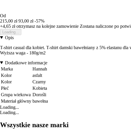
Od
215,00 zł
93,00 zł
-57%
+4,65 zł
otrzymasz na kolejne zamowienie
Zostana naliczone po potw
Loading...
Opis
T-shirt casual dla kobiet. T-shirt damski bawełniany z 5% elastanu dl
Wyższa waga - 180g/m2
Dodatkowe informacje
Marka
Hannah
Kolor
asfalt
Kolor
Czarny
Płeć
Kobieta
Grupa wiekowa
Dorośli
Materiał główny
bawełna
Loading...
Loading...
Wszystkie nasze marki