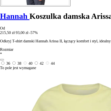
Hannah
Koszulka damska Arissa
Od
215,50 zł
93,00 zł
-57%
Odkryj T-shirt damski Hannah Arissa II, łączący komfort i styl, ideal
Rozmiar
*
36
38
40
42
44
To pole jest wymagane